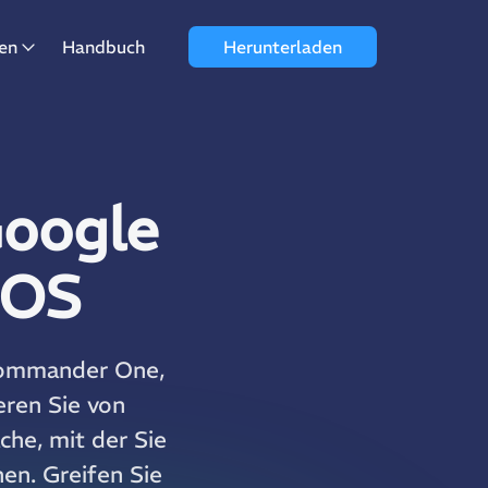
en
Handbuch
Herunterladen
Google
cOS
 Commander One,
eren Sie von
he, mit der Sie
en. Greifen Sie