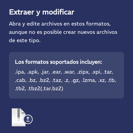
Extraer y modificar
Abra y edite archivos en estos formatos,
aunque no es posible crear nuevos archivos
de este tipo.
Los formatos soportados incluyen:
.ipa, .apk, .jar, .ear, .war, .zipx, .xpi,
.tar
,
.cab, .bz, .bz2, .taz, .z,
.gz
, .lzma, .xz, .tb,
.tb2, .tbz2(.tar.bz2)