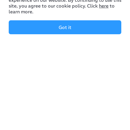
experience on our website. By continuing to use this
site, you agree to our cookie policy. Click
here
to
learn more.
Got it
Company
Features
Manual
Supported Devices
About Us
Manage Archives
Reviews
Manage Files
Contacts
Manage Clouds
Blog
Policy