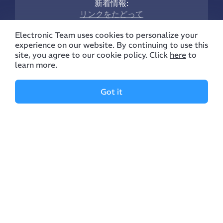
新着情報:
リンクをたどって
Electronic Team uses cookies to personalize your
experience on our website. By continuing to use this
site, you agree to our cookie policy. Click
here
to
learn more.
Got it
Company
Features
Manual
Supported Devices
About Us
Manage Archives
Reviews
Manage Files
Contacts
Manage Clouds
Blog
Policy