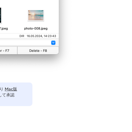
により
Mac版
して承認