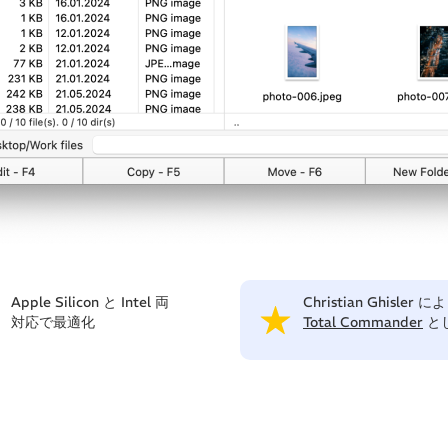
Apple Silicon と Intel 両
Christian Ghisler 
対応で最適化
Total Commander
と